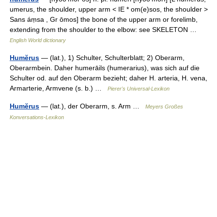
umerus, the shoulder, upper arm < IE * om(e)sos, the shoulder >
Sans áṃsa , Gr ōmos] the bone of the upper arm or forelimb,
extending from the shoulder to the elbow: see SKELETON …
English World dictionary
Humĕrus
— (lat.), 1) Schulter, Schulterblatt; 2) Oberarm,
Oberarmbein. Daher humerāils (humerarius), was sich auf die
Schulter od. auf den Oberarm bezieht; daher H. arteria, H. vena,
Armarterie, Armvene (s. b.) …
Pierer's Universal-Lexikon
Humĕrus
— (lat.), der Oberarm, s. Arm …
Meyers Großes
Konversations-Lexikon