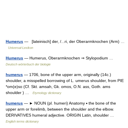
Humerus
— [lateinisch] der, /...ri, der Oberarmknochen (Arm) …
Universal-Lexikon
Humerus
— Humerus, Oberarmknochen ⇒ Stylopodium …
Deutsch wörterbuch der biologie
humerus
— 1706, bone of the upper arm, originally (14c.)
shoulder, a misspelled borrowing of L. umerus shoulder, from PIE
*om(e)so (Cf. Skt. amsah, Gk. omos, O.N. ass, Goth. ams
shoulder ) …
Etymology dictionary
humerus
— ► NOUN (pl. humeri) Anatomy ▪ the bone of the
upper arm or forelimb, between the shoulder and the elbow.
DERIVATIVES humeral adjective. ORIGIN Latin, shoulder …
English terms dictionary