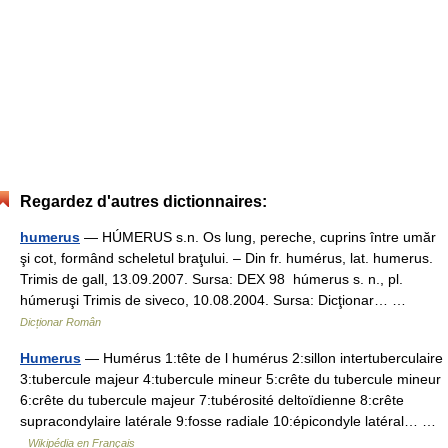
Regardez d'autres dictionnaires:
humerus
— HÚMERUS s.n. Os lung, pereche, cuprins între umăr
şi cot, formând scheletul braţului. – Din fr. humérus, lat. humerus.
Trimis de gall, 13.09.2007. Sursa: DEX 98 húmerus s. n., pl.
húmeruşi Trimis de siveco, 10.08.2004. Sursa: Dicţionar… …
Dicționar Român
Humerus
— Humérus 1:tête de l humérus 2:sillon intertuberculaire
3:tubercule majeur 4:tubercule mineur 5:crête du tubercule mineur
6:crête du tubercule majeur 7:tubérosité deltoïdienne 8:crête
supracondylaire latérale 9:fosse radiale 10:épicondyle latéral… …
Wikipédia en Français