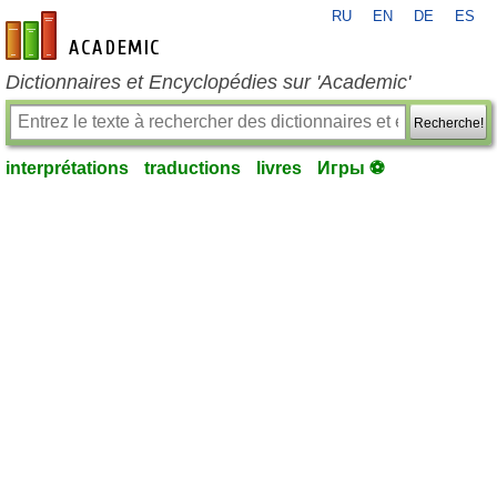
RU
EN
DE
ES
fr-academic.com
Dictionnaires et Encyclopédies sur 'Academic'
Recherche!
interprétations
traductions
livres
Игры ⚽