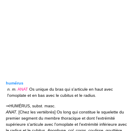
humérus
n.
m.
ANAT
Os unique du bras qui s'articule en haut avec
l'omoplate et en bas avec le cubitus et le radius.
⇒HUMÉRUS, subst. masc.
ANAT.
[Chez les vertébrés] Os long qui constitue le squelette du
premier segment du membre thoracique et dont l'extrémité
supérieure s'articule avec l'omoplate et l'extrémité inférieure avec
le radius et le cubitus.
Apophyse, col, corps, coulisse, gouttière,