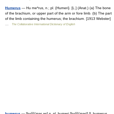
Humerus
— Hu me*rus, n.; pl. {Humeri}. [L.] (Anat.) (a) The bone
of the brachium, or upper part of the arm or fore limb. (b) The part
of the limb containing the humerus; the brachium. [1913 Webster]
…
The Collaborative International Dictionary of English
humerus
— [hyo͞o′mər əs] n. pl. humeri [hyo͞o′mərī] [L humerus,