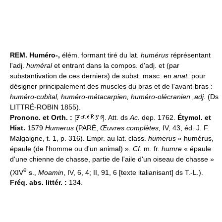
REM.
Huméro-,
élém. formant tiré du lat.
humérus
réprésentant
l'adj.
huméral
et entrant dans la compos. d'adj. et (par
substantivation de ces derniers) de subst. masc. en
anat.
pour
désigner principalement des muscles du bras et de l'avant-bras :
huméro-
cubital,
huméro-
métacarpien,
huméro-
olécranien
,adj.
(Ds
LITTRÉ-ROBIN 1855).
Prononc. et Orth. :
[
]. Att. ds
Ac.
dep. 1762.
Étymol. et
Hist.
1579
Humerus
(PARÉ,
Œuvres complètes,
IV, 43, éd. J. F.
Malgaigne, t. 1, p. 316). Empr. au lat. class.
humerus
« humérus,
épaule (de l'homme ou d'un animal) ».
Cf.
m. fr.
humre
« épaule
d'une chienne de chasse, partie de l'aile d'un oiseau de chasse »
e
(XIV
s.,
Moamin
, IV, 6, 4; II, 91, 6 [texte italianisant] ds T.-L.).
Fréq. abs. littér. :
134.