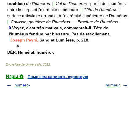
trochlée)
de l'humérus.
||
Col de l'humérus :
partie de l'humérus
entre le corps et l'extrémité supérieure.
||
Tête de l'humérus :
surface articulaire arrondie, à l'extrémité supérieure de l'humérus.
||
Coulisse, gouttière de l'humérus.
—
Fracture de l'humérus.
0
Voyez, c'est très mauvais, commentait-il. Tête de
l'humérus fendue par blessure. Pas de recollement.
Joseph Peyré,
Sang et Lumières, p. 218.
❖
DÉR.
Huméral, huméro-.
Encyclopédie Universelle
.
2012
.
Игры ⚽
Поможем написать курсовую
huméro-
humeur