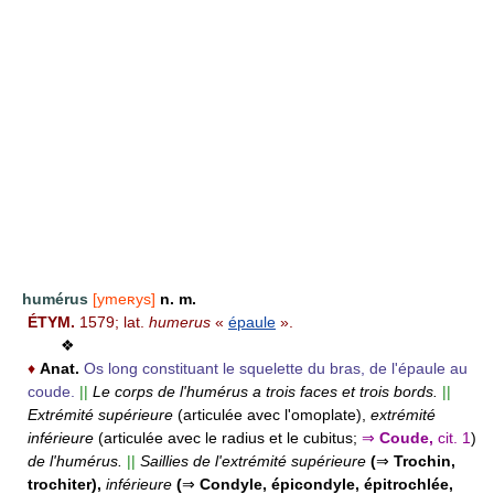
humérus
[ymeʀys]
n. m.
ÉTYM.
1579; lat.
humerus
«
épaule
».
❖
♦
Anat.
Os long constituant le squelette du bras, de l'épaule au
coude.
||
Le corps de l'humérus a trois faces et trois bords.
||
Extrémité supérieure
(articulée avec l'omoplate),
extrémité
inférieure
(articulée avec le radius et le cubitus;
⇒
Coude,
cit. 1
)
de l'humérus.
||
Saillies de l'extrémité supérieure
(
⇒
Trochin,
trochiter),
inférieure
(
⇒
Condyle, épicondyle, épitrochlée,