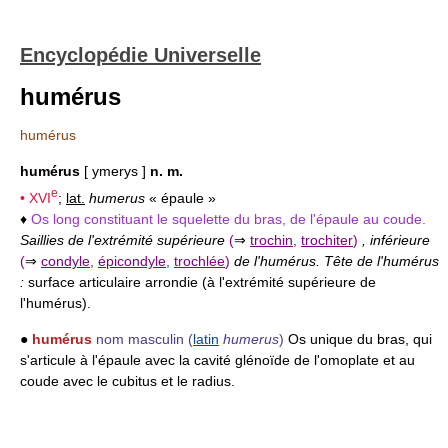
Encyclopédie Universelle
humérus
humérus
humérus
[ ymerys ]
n. m.
e
•
XVI
;
lat.
humerus
« épaule »
♦
Os long constituant le squelette du bras, de l'épaule au coude.
Saillies de l'extrémité supérieure
(
⇒
trochin
,
trochiter
)
, inférieure
(
⇒
condyle
,
épicondyle
,
trochlée
)
de l'humérus. Tête de l'humérus
:
surface articulaire arrondie (à l'extrémité supérieure de
l'humérus).
●
humérus
nom masculin
(
latin
humerus
)
Os unique du bras, qui
s'articule à l'épaule avec la cavité glénoïde de l'omoplate et au
coude avec le cubitus et le radius.